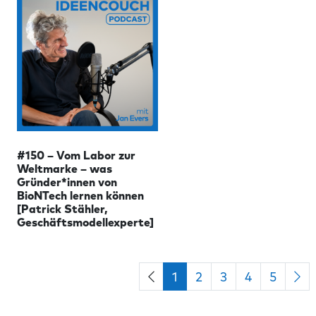
#150 – Vom Labor zur
Weltmarke – was
Gründer*innen von
BioNTech lernen können
[Patrick Stähler,
Geschäftsmodellexperte]
1
2
3
4
5