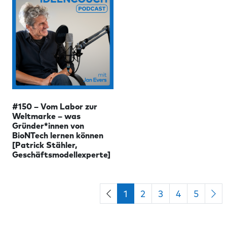
#150 – Vom Labor zur
Weltmarke – was
Gründer*innen von
BioNTech lernen können
[Patrick Stähler,
Geschäftsmodellexperte]
1
2
3
4
5