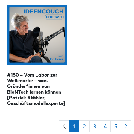
#150 – Vom Labor zur
Weltmarke – was
Gründer*innen von
BioNTech lernen können
[Patrick Stähler,
Geschäftsmodellexperte]
1
2
3
4
5